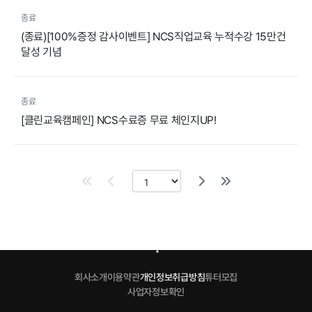
종료
(종료)[100%증정 감사이벤트] NCS직업교육 누적수강 15만건
달성 기념
종료
[클린교육캠페인] NCS수료증 무료 체인지UP!
회사소개
이용약관
개인정보취급방침
튜터모집
사업자정보확인