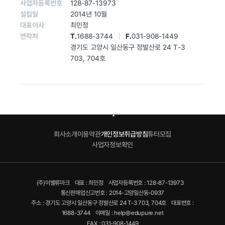
사업자등록번호
128-87-13973
설립일
2014년 10월
대표이사
최민정
연락처
T.
1688-3744
F.
031-908-1449
경기도 고양시 일산동구 정발산로 24 T-3
703, 704호
회사소개
이용약관
개인정보취급방침
튜터모집
사업자정보확인
(주)이밸류마크
대표 : 최민정
사업자등록번호 : 128-87-13973
통신판매업신고번호 : 2014-고양일산동-0937
주소 : 경기도 고양시 일산동구 정발산로 24 T-3 703, 704호
대표번호 :
1688-3744
이메일 : help@edupure.net
FAX : 031-908-1449